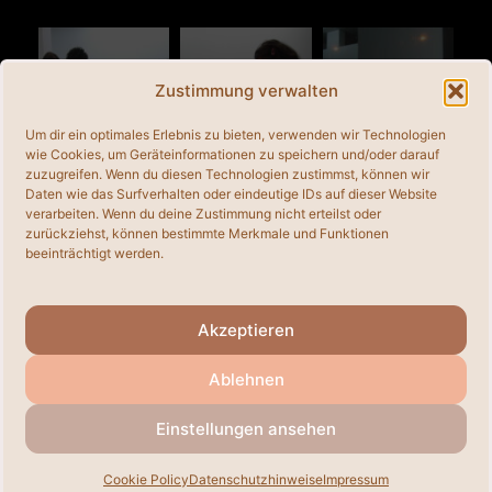
StillCamera
StillCamera
Zustimmung verwalten
Um dir ein optimales Erlebnis zu bieten, verwenden wir Technologien
wie Cookies, um Geräteinformationen zu speichern und/oder darauf
zuzugreifen. Wenn du diesen Technologien zustimmst, können wir
Digital
Digital
Daten wie das Surfverhalten oder eindeutige IDs auf dieser Website
StillCamera
StillCamera
verarbeiten. Wenn du deine Zustimmung nicht erteilst oder
zurückziehst, können bestimmte Merkmale und Funktionen
beeinträchtigt werden.
Akzeptieren
Ablehnen
Einstellungen ansehen
© 2026
• Erstellt mit
GeneratePress
Cookie Policy
Datenschutzhinweise
Impressum