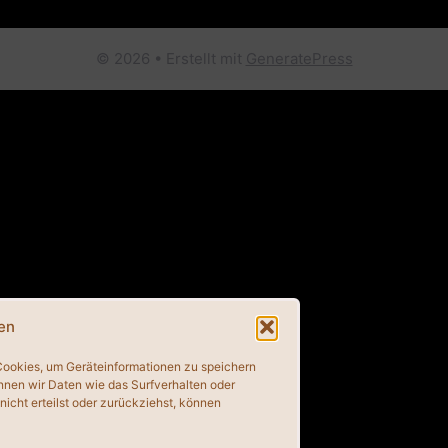
© 2026
• Erstellt mit
GeneratePress
en
 Cookies, um Geräteinformationen zu speichern
nnen wir Daten wie das Surfverhalten oder
icht erteilst oder zurückziehst, können