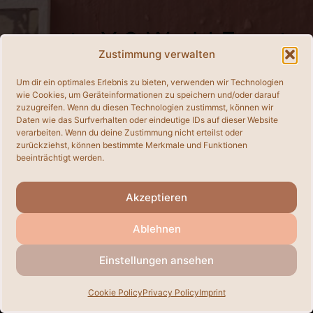
ctp Y.0 World Events
Zustimmung verwalten
Um dir ein optimales Erlebnis zu bieten, verwenden wir Technologien
wie Cookies, um Geräteinformationen zu speichern und/oder darauf
Archive
zuzugreifen. Wenn du diesen Technologien zustimmst, können wir
Daten wie das Surfverhalten oder eindeutige IDs auf dieser Website
verarbeiten. Wenn du deine Zustimmung nicht erteilst oder
zurückziehst, können bestimmte Merkmale und Funktionen
beeinträchtigt werden.
Akzeptieren
Ablehnen
Einstellungen ansehen
© 2026
• Built with
GeneratePress
Cookie Policy
Privacy Policy
Imprint