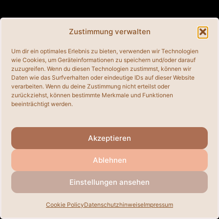
club tipping point
Zustimmung verwalten
8. August 2007
von
Admin
Um dir ein optimales Erlebnis zu bieten, verwenden wir Technologien
wie Cookies, um Geräteinformationen zu speichern und/oder darauf
Kategorien
Allgemein
zuzugreifen. Wenn du diesen Technologien zustimmst, können wir
Daten wie das Surfverhalten oder eindeutige IDs auf dieser Website
club tipping point
verarbeiten. Wenn du deine Zustimmung nicht erteilst oder
zurückziehst, können bestimmte Merkmale und Funktionen
beeinträchtigt werden.
© 2026
• Erstellt mit
GeneratePress
Akzeptieren
Ablehnen
Einstellungen ansehen
Cookie Policy
Datenschutzhinweise
Impressum